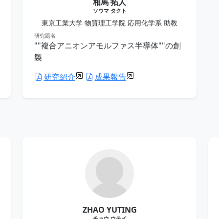
相馬 拓人
ソウマ タクト
東京工業大学 物質理工学院 応用化学系 助教
研究題名
""複合アニオンアモルファス半導体""の創
製
研究紹介
成果報告
ZHAO YUTING
チョウ ウテイ