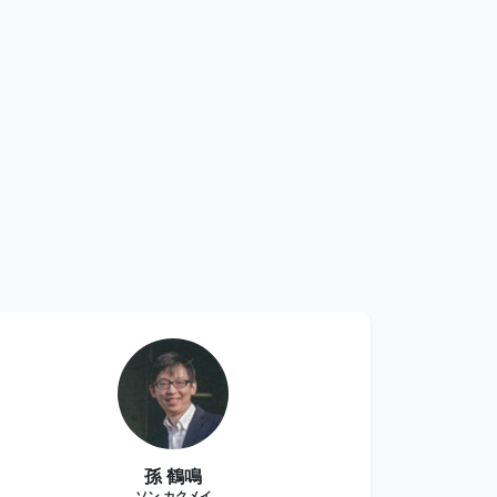
孫 鶴鳴
ソン カクメイ