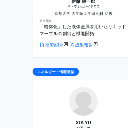
伊藤 峻一郎
イトウ シュンイチロウ
京都大学 大学院工学研究科 助教
研究題名
「粉体化」した液体金属を用いたリキッド
マーブルの創出と機能開拓
研究紹介
成果報告
エネルギー・情報通信
XIA YU
シア ユー