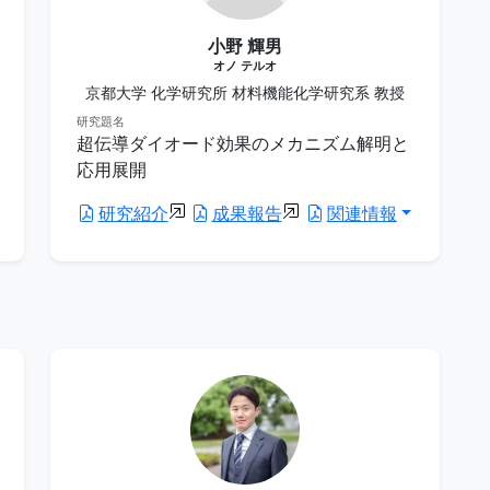
小野 輝男
オノ テルオ
京都大学 化学研究所 材料機能化学研究系 教授
研究題名
超伝導ダイオード効果のメカニズム解明と
応用展開
研究紹介
成果報告
関連情報