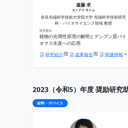
遠藤 求
エンドウ モトム
奈良先端科学技術大学院大学 先端科学技術研究
科・バイオサイエンス領域 教授
研究題名
植物の光周性原理の解明とデンプン質バイ
オマス生産への応用
研究紹介
成果報告
関連情報
2023（令和5）年度 奨励研究
材料・デバイス