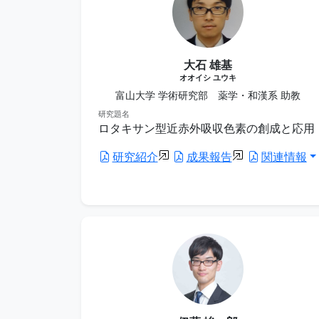
大石 雄基
オオイシ ユウキ
富山大学 学術研究部 薬学・和漢系 助教
研究題名
ロタキサン型近赤外吸収色素の創成と応用
研究紹介
成果報告
関連情報