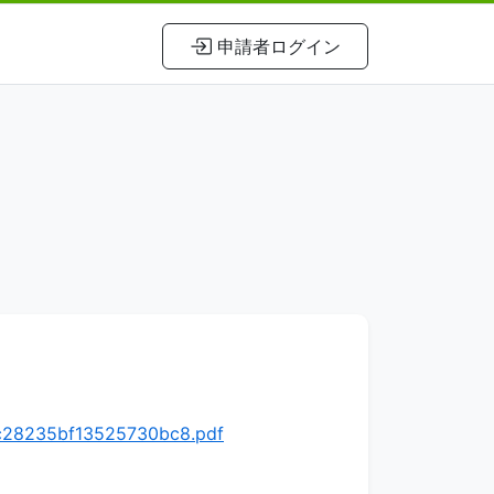
申請者ログイン
8c28235bf13525730bc8.pdf