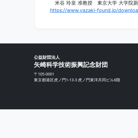
米谷 玲皇 准教授 東京大学 大学院
https://www.yazaki-found.jp/downl
公益財団法人
矢崎科学技術振興記念財団
〒105-0001
東京都港区虎ノ門1-13-3 虎ノ門東洋共同ビル6階