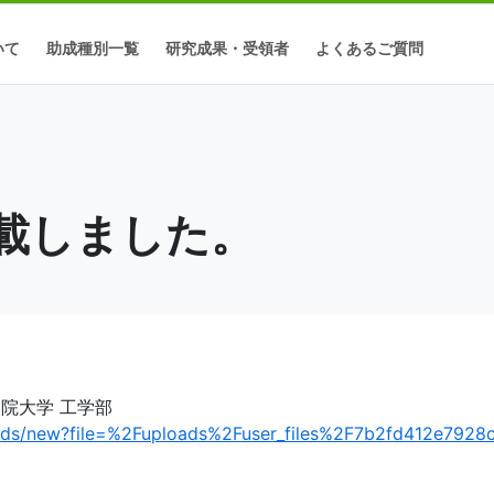
いて
助成種別一覧
研究成果・受領者
よくあるご質問
載しました。
院大学 工学部
oads/new?file=%2Fuploads%2Fuser_files%2F7b2fd412e792