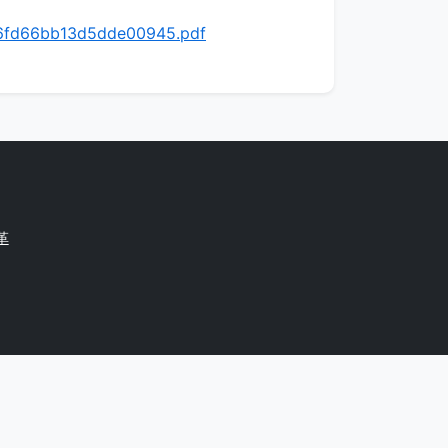
36fd66bb13d5dde00945.pdf
革