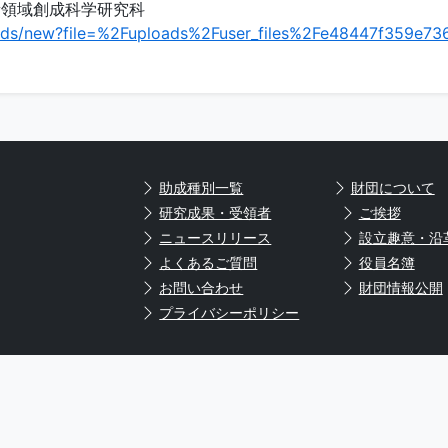
新領域創成科学研究科
oads/new?file=%2Fuploads%2Fuser_files%2Fe48447f359e7
助成種別一覧
財団について
研究成果・受領者
ご挨拶
ニュースリリース
設立趣意・沿
よくあるご質問
役員名簿
お問い合わせ
財団情報公開
プライバシーポリシー