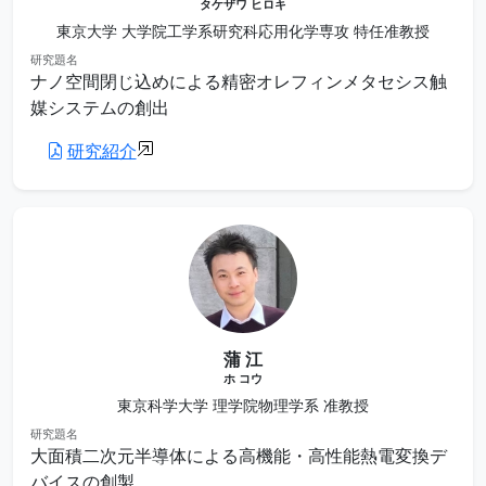
タケザワ ヒロキ
東京大学 大学院工学系研究科応用化学専攻 特任准教授
研究題名
ナノ空間閉じ込めによる精密オレフィンメタセシス触
媒システムの創出
研究紹介
蒲 江
ホ コウ
東京科学大学 理学院物理学系 准教授
研究題名
大面積二次元半導体による高機能・高性能熱電変換デ
バイスの創製