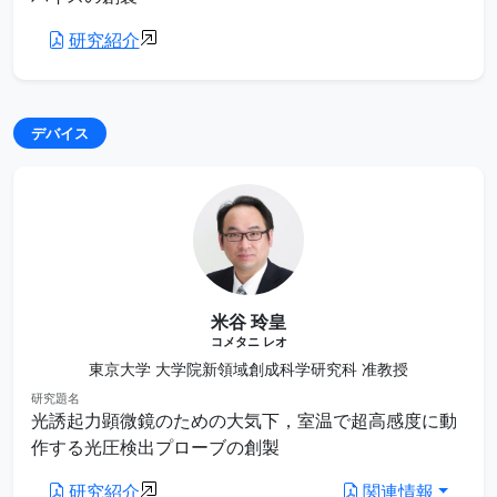
研究紹介
デバイス
米谷 玲皇
コメタニ レオ
東京大学 大学院新領域創成科学研究科 准教授
研究題名
光誘起力顕微鏡のための大気下，室温で超高感度に動
作する光圧検出プローブの創製
研究紹介
関連情報