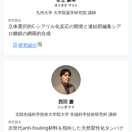
寄立 麻琴
ヨリタテ マコト
九州大学 大学院薬学研究院 講師
研究題名
立体選択的C-シアリル化反応の開発と連結部編集シア
ロ糖鎖の網羅的合成
研究紹介
西田 慶
ニシダ ケイ
北陸先端科学技術大学院大学 先端科学技術研究科 講師
研究題名
次世代anti-fouling材料を指向した天然変性化タンパク