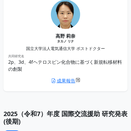
高野 莉奈
タカノ リナ
国立大学法人電気通信大学 ポストドクター
共同研究名
2p、3d、4fヘテロスピン化合物に基づく新規転移材料
の創製
成果報告
2025（令和7）年度 国際交流援助 研究発表
(後期)