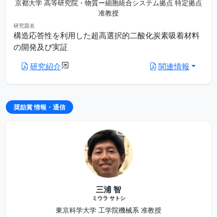
京都大学 高等研究院・物質ー細胞統合システム拠点 特定拠点
准教授
研究題名
構造応答性を利用した超高選択的二酸化炭素吸着材料
の開発及び実証
研究紹介
関連情報
奨励賞 情報・通信
三浦 智
ミウラ サトシ
東京科学大学 工学院機械系 准教授