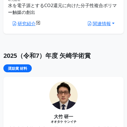
水を電子源とするCO2還元に向けた分子性複合ポリマ
ー触媒の創出
研究紹介
関連情報
2025（令和7）年度 矢崎学術賞
奨励賞 材料
大竹 研一
オオタケ ケンイチ