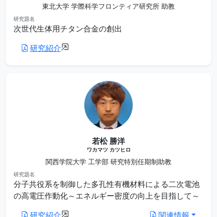
東北大学 学際科学フロンティア研究所 助教
研究題名
次世代生体用チタン合金の創出
研究紹介
若松 勝洋
ワカマツ カツヒロ
関西学院大学 工学部 研究特別任期制助教
研究題名
分子共役系を制御した多孔性有機材料による二次電池
の高電圧作動化～エネルギー密度の向上を目指して～
研究紹介
関連情報