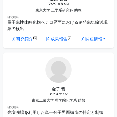
フジタ タカヒロ
東京大学 工学系研究科 助教
研究題名
量子磁性体酸化物ヘテロ界面における創発磁気輸送現
象の検出
研究紹介
成果報告
関連情報
金子 哲
カネコ サトシ
東京工業大学 理学院化学系 助教
研究題名
光増強場を利用した単一分子界面構造の特定と制御