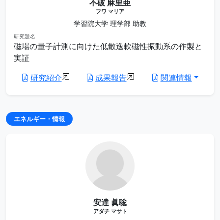
不破 麻里亜
フワ マリア
学習院大学 理学部 助教
研究題名
磁場の量子計測に向けた低散逸軟磁性振動系の作製と
実証
研究紹介
成果報告
関連情報
エネルギー・情報
安達 眞聡
アダチ マサト